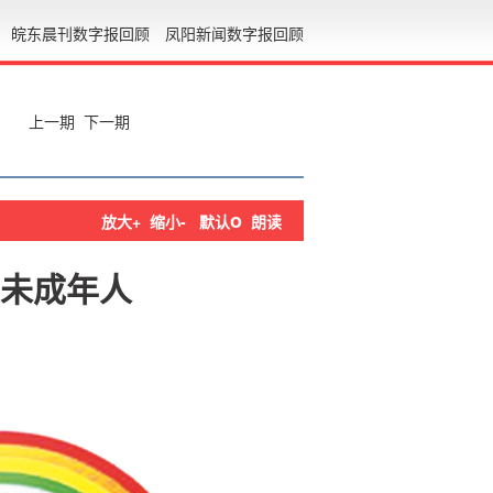
皖东晨刊数字报回顾
凤阳新闻数字报回顾
上一期
下一期
o
放大+
缩小-
默认
朗读
未成年人