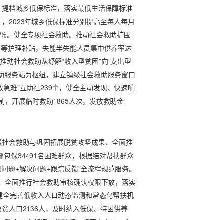
。提档城乡低保标准，落实最低生活保障标准
，2023年城乡低保标准分别提高至每人每月
、5.5％。健全专项社会救助。推动社会救助扩围
元不等护理补贴，失能半失能人员集中供养率达
，推动社会救助从纾解“收入型贫困”向“支出型
助服务站为枢纽，建立镇级社会救助服务窗口
救急难”互助社239个，健全主动发现、快速响
机制，开展临时救助1865人次，发放救助金
强社会救助与巩固拓展脱贫攻坚成果、全面推
部包保34491名困难群众，根据结对帮扶群众
问题+解决问题+跟踪反馈”全流程规范服务。
”，全面推行社会救助审核确认权限下放，落实
健全完善低收入人口动态监测和常态化帮扶机
贫人口2136人，及时纳入低保、特困供养