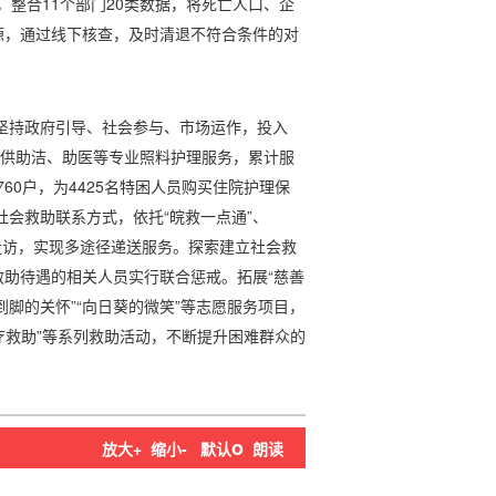
制，整合11个部门20类数据，将死亡人口、企
源，通过线下核查，及时清退不符合条件的对
。坚持政府引导、社会参与、市场运作，投入
提供助洁、助医等专业照料护理服务，累计服
60户，为4425名特困人员购买住院护理保
社会救助联系方式，依托“皖救一点通”、
下走访，实现多途径递送服务。探索建立社会救
助待遇的相关人员实行联合惩戒。拓展“慈善
到脚的关怀”“向日葵的微笑”等志愿服务项目，
疗救助”等系列救助活动，不断提升困难群众的
o
放大+
缩小-
默认
朗读