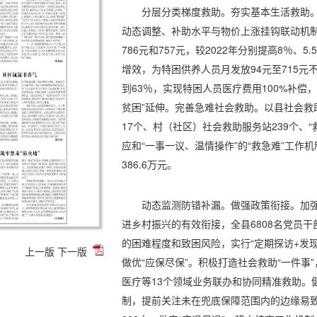
分层分类梯度救助。夯实基本生活救助
动态调整、补助水平与物价上涨挂钩联动机制
786元和757元，较2022年分别提高8％
增效，为特困供养人员月发放94元至715
到63％，实现特困人员医疗费用100%补偿
贫困”延伸。完善急难社会救助。以县社会救
17个、村（社区）社会救助服务站239个、“
应和“一事一议、温情操作”的“救急难”工作
386.6万元。
动态监测防错补漏。做强政策衔接。加
进乡村振兴的有效衔接，全县6808名党员干
的困难程度和致困风险，实行“定期探访+发现
上一版
下一版
做优“应保尽保”。积极打造社会救助“一件事
医疗等13个领域业务联办和协同精准救助。
制，提前关注未在兜底保障范围内的边缘易致