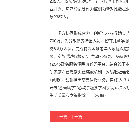
292人。做实“应退尽退”。建立核查工作机
业开办、房产登记等作为监测预警对比数据
象2387人。
多方协同形成合力。创新“专业+救助”
700万元为分散供养特困人员、留守儿童等
务6.8万人次，完成特殊困难老年人家庭改造7
险。实施“监督+救助”。主动公布县、乡两级
12345政务服务便民热线等平台，结合线
助家庭守信激励失信惩戒机制，对骗取社会救
+救助”。创新推出慈善信托业务，实施“从头
开展“慈善助学”“心动亭城多学科疾病专项医
生活质量和幸福指数。 （朱 敏）
上一篇
下一篇