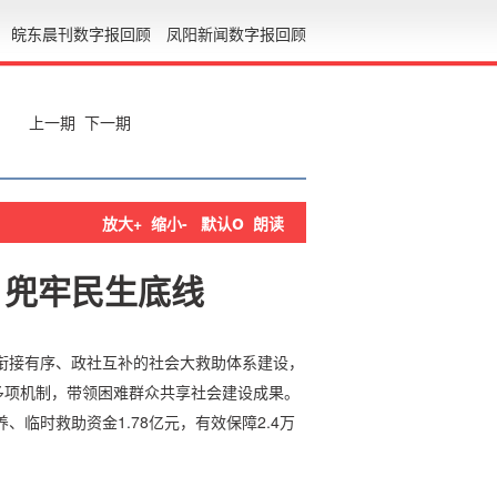
皖东晨刊数字报回顾
凤阳新闻数字报回顾
上一期
下一期
o
放大+
缩小-
默认
朗读
 兜牢民生底线
衔接有序、政社互补的社会大救助体系建设，
多项机制，带领困难群众共享社会建设成果。
、临时救助资金1.78亿元，有效保障2.4万